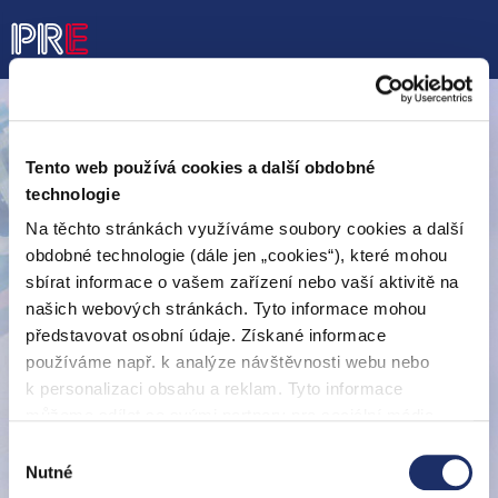
Tento web používá cookies a další obdobné
Společnost PREměření, a. s., byla rozdělena na dvě
samostatné společnosti.
technologie
Obě společnosti jsou nadále součástí Skupiny PRE.
Na těchto stránkách využíváme soubory cookies a další
obdobné technologie (dále jen „cookies“), které mohou
PREenergo, a. s.
sbírat informace o vašem zařízení nebo vaší aktivitě na
našich webových stránkách. Tyto informace mohou
Energetické služby a
představovat osobní údaje. Získané informace
elektroinstalační práce
používáme např. k analýze návštěvnosti webu nebo
pro domácnosti a firmy,
k personalizaci obsahu a reklam. Tyto informace
www.preenergo.cz
prodej a půjčování
můžeme sdílet se svými partnery pro sociální média,
elektrokol, výroba
elektřiny z
inzerci a analýzy. Partneři tyto údaje mohou zkombinovat
Výběr
obnovitelných zdrojů
s dalšími informacemi, které jste jim poskytli nebo které
Nutné
souhlasu
získali v důsledku toho, že používáte jejich služby. Jaké